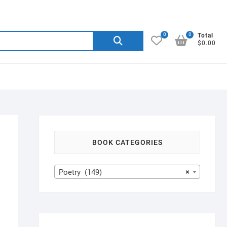
0
0
Search
Total
$0.00
for:
BOOK CATEGORIES
Poetry (149)
×