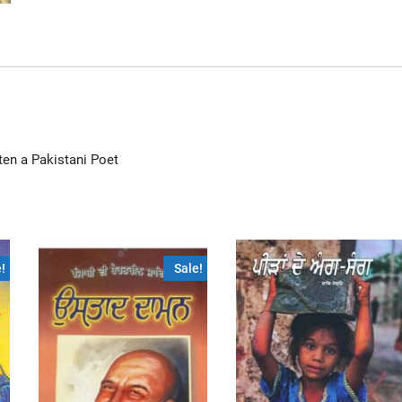
tten a Pakistani Poet
!
Sale!