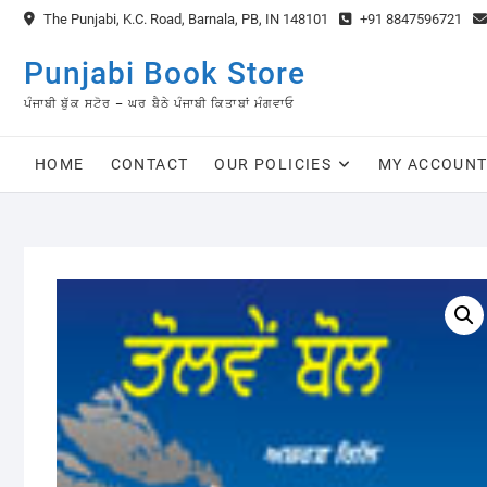
Skip
The Punjabi, K.C. Road, Barnala, PB, IN 148101
+91 8847596721
to
content
Punjabi Book Store
ਪੰਜਾਬੀ ਬੁੱਕ ਸਟੋਰ – ਘਰ ਬੈਠੇ ਪੰਜਾਬੀ ਕਿਤਾਬਾਂ ਮੰਗਵਾਓ
HOME
CONTACT
OUR POLICIES
MY ACCOUN