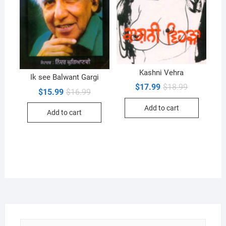
Kashni Vehra
Ik see Balwant Gargi
Original
Current
$
17.99
$
18.99
Original
Current
$
15.99
$
16.99
price
price
price
price
was:
is:
was:
is:
Add to cart
$18.99.
$17.99.
Add to cart
$16.99.
$15.99.