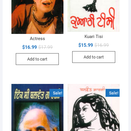
Kuari Tisi
Actress
Original
Current
$
15.99
$
16.99
Original
Current
$
16.99
$
17.99
price
price
price
price
was:
is:
was:
is:
Add to cart
$16.99.
$15.99.
Add to cart
$17.99.
$16.99.
Sale!
Sale!