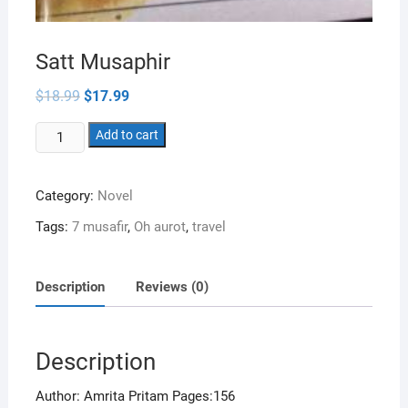
Satt Musaphir
Original
Current
$
18.99
$
17.99
price
price
was:
is:
Satt
$18.99.
Add to cart
$17.99.
Musaphir
quantity
Category:
Novel
Tags:
7 musafir
,
Oh aurot
,
travel
Description
Reviews (0)
Description
Author: Amrita Pritam Pages:156