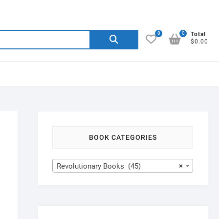
0
0
Search
Total
$0.00
for:
BOOK CATEGORIES
Revolutionary Books (45)
×