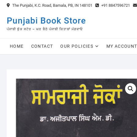
Skip
The Punjabi, K.C. Road, Barnala, PB, IN 148101
+91 8847596721
to
content
Punjabi Book Store
ਪੰਜਾਬੀ ਬੁੱਕ ਸਟੋਰ – ਘਰ ਬੈਠੇ ਪੰਜਾਬੀ ਕਿਤਾਬਾਂ ਮੰਗਵਾਓ
HOME
CONTACT
OUR POLICIES
MY ACCOUN