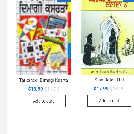
Sisa Bolda Hai
Tarksheel Dimagi Kasrta
Orig
Curr
$
17.99
$
18.99
Original
Current
$
16.99
$
17.99
pric
pric
price
price
was:
is:
was:
is:
Add to cart
Add to cart
$18.
$17.
$17.99.
$16.99.