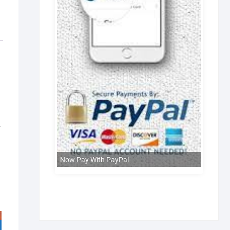
ੀ
Now Pay With PayPal