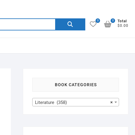
0
0
Search
Total
$0.00
for:
BOOK CATEGORIES
Literature (358)
×