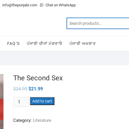
info@thepunjabi.com
Chat on WhatsApp
T
FAQ’S
ਪੰਜਾਬੀ ਚੀਜਾਂ ਮੰਗਵਾਓ
ਪੰਜਾਬੀ ਅਖ਼ਬਾਰ
The Second Sex
Original
Current
$
24.99
$
21.99
price
price
was:
is:
The
$24.99.
Add to cart
$21.99.
Second
Sex
Category:
Literature
quantity