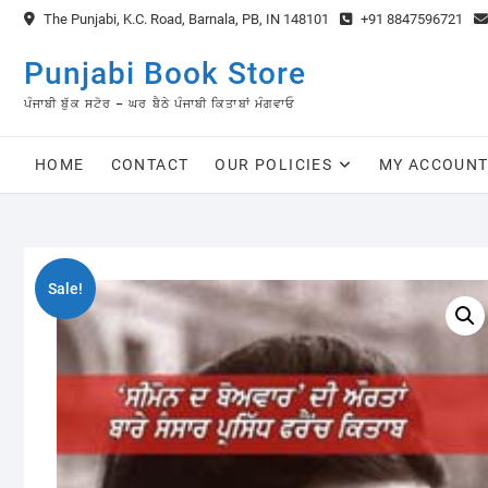
Skip
The Punjabi, K.C. Road, Barnala, PB, IN 148101
+91 8847596721
to
content
Punjabi Book Store
ਪੰਜਾਬੀ ਬੁੱਕ ਸਟੋਰ – ਘਰ ਬੈਠੇ ਪੰਜਾਬੀ ਕਿਤਾਬਾਂ ਮੰਗਵਾਓ
HOME
CONTACT
OUR POLICIES
MY ACCOUN
Sale!