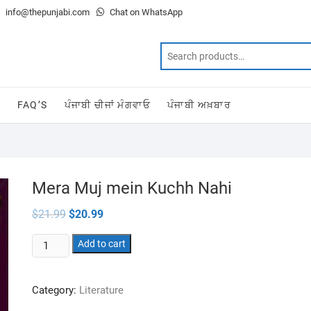
info@thepunjabi.com
Chat on WhatsApp
T
FAQ’S
ਪੰਜਾਬੀ ਚੀਜਾਂ ਮੰਗਵਾਓ
ਪੰਜਾਬੀ ਅਖ਼ਬਾਰ
Mera Muj mein Kuchh Nahi
Original
Current
$
21.99
$
20.99
price
price
was:
is:
Mera
$21.99.
Add to cart
$20.99.
Muj
mein
Category:
Literature
Kuchh
Nahi