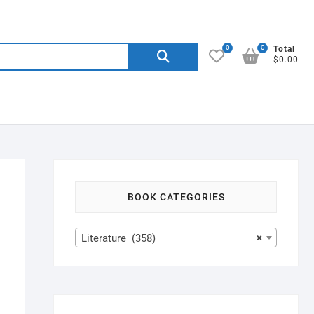
0
0
Search
Total
$0.00
for:
BOOK CATEGORIES
Literature (358)
×