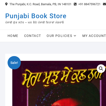
Skip
The Punjabi, K.C. Road, Barnala, PB, IN 148101
+91 8847596721
to
content
Punjabi Book Store
ਪੰਜਾਬੀ ਬੁੱਕ ਸਟੋਰ – ਘਰ ਬੈਠੇ ਪੰਜਾਬੀ ਕਿਤਾਬਾਂ ਮੰਗਵਾਓ
HOME
CONTACT
OUR POLICIES
MY ACCOUN
Sale!