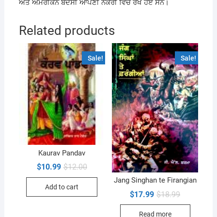
ਅਤੇ ਅਮਰੀਕਨ ਬਦੇਸੀ ਆਪਣੀ ਨੌਕਰੀ ਵਿੱਚ ਰੱਖੇ ਹੋਏ ਸਨ।
Related products
Sale!
Sale!
Kaurav Pandav
Original
Current
$
10.99
$
12.00
price
price
Jang Singhan te Firangian
was:
is:
Add to cart
$12.00.
$10.99.
Original
Current
$
17.99
$
18.99
price
price
was:
is:
Read more
$18.99.
$17.99.