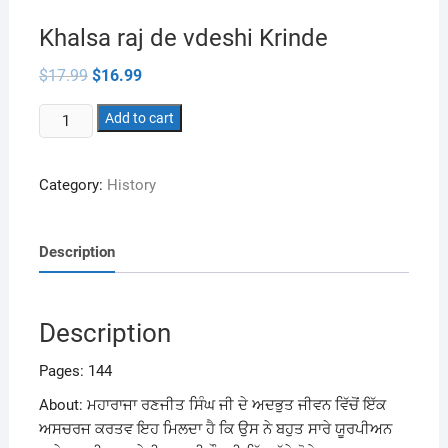
Khalsa raj de vdeshi Krinde
Original
Current
$
17.99
$
16.99
price
price
was:
is:
Khalsa
$17.99.
Add to cart
$16.99.
raj
de
Category:
History
vdeshi
Krinde
quantity
Description
Description
Pages: 144
About: ਮਹਾਰਾਜਾ ਰਣਜੀਤ ਸਿੰਘ ਜੀ ਦੇ ਅਦਭੁਤ ਜੀਵਨ ਵਿੱਚੋਂ ਇੱਕ
ਅਸਚਰਜ ਕਰਤਵ ਇਹ ਮਿਲਦਾ ਹੈ ਕਿ ਉਸ ਨੇ ਬਹੁਤ ਸਾਰੇ ਯੂਰਪੀਅਨ