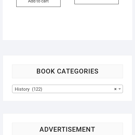
Add to cart
$16.99.
$15.99.
BOOK CATEGORIES
History (122)
×
ADVERTISEMENT