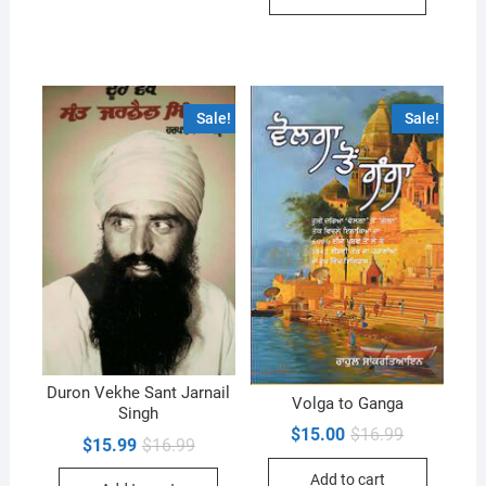
Sale!
Sale!
Duron Vekhe Sant Jarnail
Volga to Ganga
Singh
Original
Current
$
15.00
$
16.99
Original
Current
$
15.99
$
16.99
price
price
price
price
was:
is:
was:
is:
Add to cart
$16.99.
$15.00.