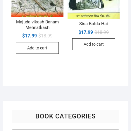
Majuda vikash Banam
Sisa Bolda Hai
Mehnatkash
Original
Current
$
17.99
$
18.99
Original
Current
$
17.99
$
18.99
price
price
price
price
was:
is:
was:
is:
Add to cart
$18.99.
$17.99.
Add to cart
$18.99.
$17.99.
BOOK CATEGORIES