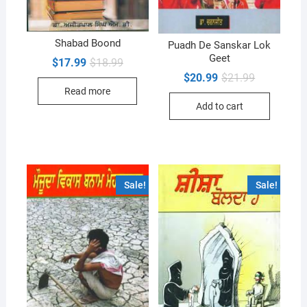
Shabad Boond
Puadh De Sanskar Lok
Geet
Original
Current
$
17.99
$
18.99
price
price
Original
Current
$
20.99
$
21.99
was:
is:
price
price
Read more
$18.99.
$17.99.
was:
is:
Add to cart
$21.99.
$20.99.
Sale!
Sale!