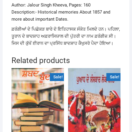
Author: Jalour Singh Kheeva, Pages: 160
Description:- Historical memories About 1857 and
more about important Dates.
ਫ਼ਰੰਗੀਆਂ ਦੇ ਪਿਛੋਕੜ ਬਾਰੇ ਦੋ ਇਤਿਹਾਸਕ ਸੰਕੇਤ ਮਿਲਦੇ ਹਨ। ਪਹਿਲਾ,
ਤੂਰਾਨ ਦੇ ਬਾਦਸ਼ਾਹ ਅਫ਼ਰਾਸਿਯਾਲ ਦੀ ਪੁੱਤਰੀ ਦਾ ਨਾਮ ਫ਼ਰੰਗੀਜ਼ ਸੀ।
ਜਿਸ ਦੀ ਕੁੱਖੋਂ ਈਰਾਨ ਦਾ ਪ੍ਰਸਿੱਧ ਬਾਦਸ਼ਾਹ ਕੈਖੁਸਰੋ ਪੈਦਾ ਹੋਇਆ।
Related products
Sale!
Sale!