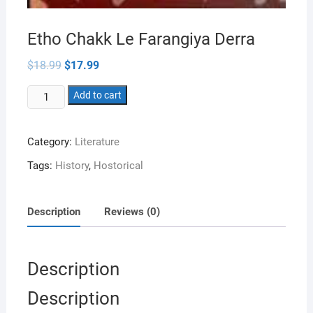
Etho Chakk Le Farangiya Derra
Original
Current
$
18.99
$
17.99
price
price
was:
is:
Etho
$18.99.
Add to cart
$17.99.
Chakk
Le
Category:
Literature
Farangiya
Derra
Tags:
History
,
Hostorical
quantity
Description
Reviews (0)
Description
Description