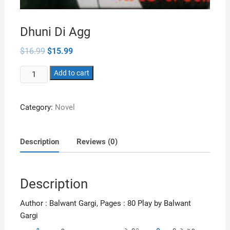
Dhuni Di Agg
Original
Current
$
16.99
$
15.99
price
price
was:
is:
Dhuni
$16.99.
Add to cart
$15.99.
Di
Agg
Category:
Novel
quantity
Description
Reviews (0)
Description
Author : Balwant Gargi, Pages : 80 Play by Balwant
Gargi