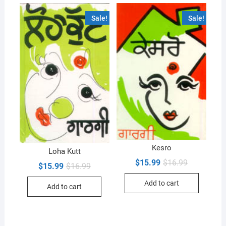
Sale!
Sale!
Kesro
Loha Kutt
Original
Current
$
15.99
$
16.99
Original
Current
$
15.99
$
16.99
price
price
price
price
was:
is:
was:
is:
Add to cart
$16.99.
$15.99.
Add to cart
$16.99.
$15.99.