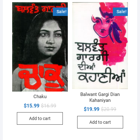
Sale!
Sale!
Balwant Gargi Dian
Chaku
Kahaniyan
Original
Current
$
15.99
$
16.99
Original
Current
$
19.99
$
20.99
price
price
price
price
was:
is:
was:
is:
Add to cart
$16.99.
$15.99.
Add to cart
$20.99.
$19.99.