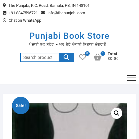
Skip
The Punjabi, K.C. Road, Barnala, PB, IN 148101
to
+91 8847596721
info@thepunjabi.com
content
Chat on WhatsApp
Punjabi Book Store
ਪੰਜਾਬੀ ਬੁੱਕ ਸਟੋਰ – ਘਰ ਬੈਠੇ ਪੰਜਾਬੀ ਕਿਤਾਬਾਂ ਮੰਗਵਾਓ
0
0
Total
Search
$0.00
for:
Sale!