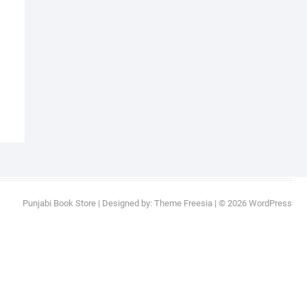
al
nt
9.
9.
Punjabi Book Store
| Designed by:
Theme Freesia
| © 2026
WordPress