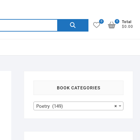
0
0
Search
Total
$0.00
for:
BOOK CATEGORIES
Poetry (149)
×