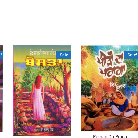
!
Sale!
Sale!
Peeran Da Praga