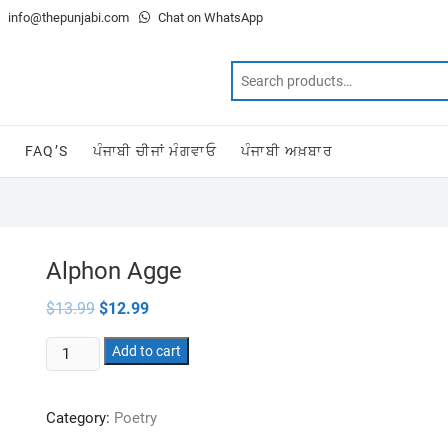
info@thepunjabi.com
Chat on WhatsApp
T
FAQ’S
ਪੰਜਾਬੀ ਚੀਜਾਂ ਮੰਗਵਾਓ
ਪੰਜਾਬੀ ਅਖ਼ਬਾਰ
Alphon Agge
Original
Current
$
13.99
$
12.99
price
price
was:
is:
Alphon
$13.99.
Add to cart
$12.99.
Agge
quantity
Category:
Poetry