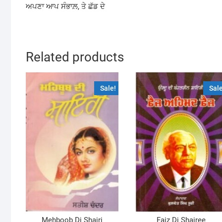
ਅਪਣਾ ਆਪ ਸੰਭਾਲ਼, ਤੇ ਛੱਡ ਦੇ
Related products
Sale!
Sale
Mehboob Di Shairi
Faiz Di Shairee