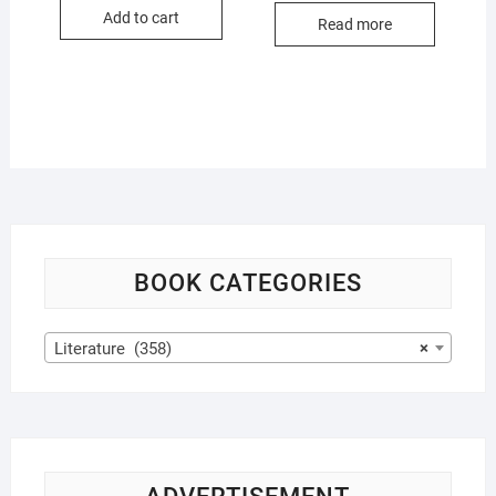
was:
is:
was:
is:
Add to cart
$17.99.
$16.99.
Read more
$15.99.
$14.99.
BOOK CATEGORIES
Literature (358)
×