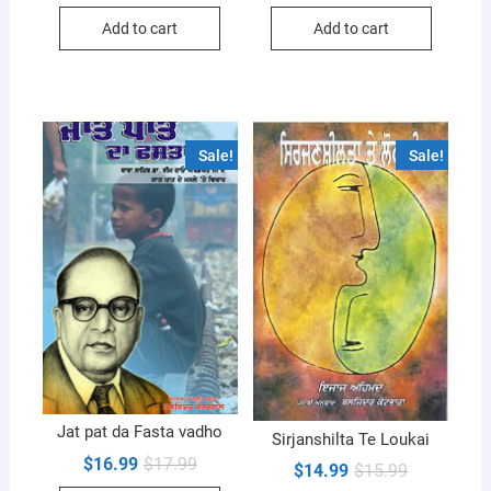
was:
is:
was:
is:
Add to cart
Add to cart
$16.99.
$15.99.
$17.99.
$16.99.
Sale!
Sale!
Jat pat da Fasta vadho
Sirjanshilta Te Loukai
Original
Current
$
16.99
$
17.99
Original
Current
$
14.99
$
15.99
price
price
price
price