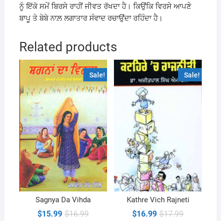
ਨੂੰ ਇੱਕੋ ਸਮੇਂ ਬਿਰਸੇ ਰਾਹੀਂ ਜੀਵਤ ਰੱਖਦਾ ਹੈ। ਕਿਉਂਕਿ ਵਿਰਸੇ ਆਪਣੇ
ਬਾਪੂ ਤੇ ਬੇਬੇ ਨਾਲ਼ ਲਗਾਤਾਰ ਸੰਵਾਦ ਰਚਾਉਂਦਾ ਰਹਿੰਦਾ ਹੈ।
Related products
Sale!
Sale!
Sagnya Da Vihda
Kathre Vich Rajneti
Original
Current
Original
Current
$
15.99
$
16.99
$
16.99
$
17.99
price
price
price
price