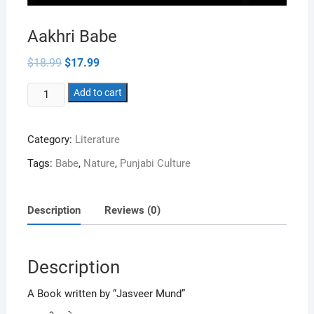
Aakhri Babe
Original
Current
$
18.99
$
17.99
price
price
was:
is:
Aakhri
$18.99.
Add to cart
$17.99.
Babe
quantity
Category:
Literature
Tags:
Babe
,
Nature
,
Punjabi Culture
Description
Reviews (0)
Description
A Book written by “Jasveer Mund”