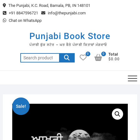
Skip
The Punjabi, K.C. Road, Barnala, PB, IN 148101
to
+91 8847596721
info@thepunjabi.com
content
Chat on WhatsApp
Punjabi Book Store
ਪੰਜਾਬੀ ਬੁੱਕ ਸਟੋਰ – ਘਰ ਬੈਠੇ ਪੰਜਾਬੀ ਕਿਤਾਬਾਂ ਮੰਗਵਾਓ
0
0
Total
Search
$0.00
for:
Sale!