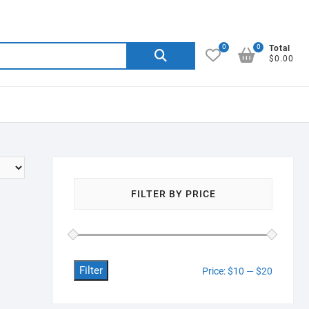
0
0
Search
Total
$0.00
for:
FILTER BY PRICE
Filter
Min
Max
Price:
$10
—
$20
price
price