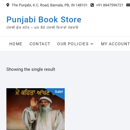
Skip
The Punjabi, K.C. Road, Barnala, PB, IN 148101
+91 8847596721
to
content
Punjabi Book Store
ਪੰਜਾਬੀ ਬੁੱਕ ਸਟੋਰ – ਘਰ ਬੈਠੇ ਪੰਜਾਬੀ ਕਿਤਾਬਾਂ ਮੰਗਵਾਓ
HOME
CONTACT
OUR POLICIES
MY ACCOUN
Showing the single result
Sale!