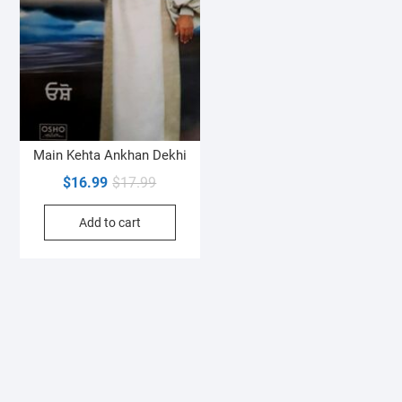
Main Kehta Ankhan Dekhi
Original
Current
$
16.99
$
17.99
price
price
Add to cart
was:
is:
$17.99.
$16.99.