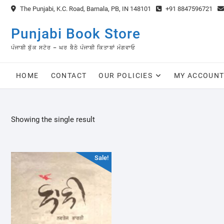
Skip
The Punjabi, K.C. Road, Barnala, PB, IN 148101
+91 8847596721
to
content
Punjabi Book Store
ਪੰਜਾਬੀ ਬੁੱਕ ਸਟੋਰ – ਘਰ ਬੈਠੇ ਪੰਜਾਬੀ ਕਿਤਾਬਾਂ ਮੰਗਵਾਓ
HOME
CONTACT
OUR POLICIES
MY ACCOUN
Showing the single result
Sale!