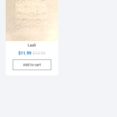
Laali
Original
Current
$
11.99
$
13.99
price
price
Add to cart
was:
is:
$13.99.
$11.99.