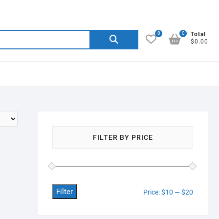
0
0
Search
Total
$0.00
for:
FILTER BY PRICE
Filter
Min
Max
Price:
$10
—
$20
price
price