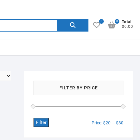
0
0
Search
Total
$0.00
for:
FILTER BY PRICE
Filter
Min
Max
Price:
$20
—
$30
price
price