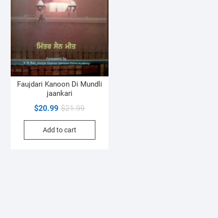
Faujdari Kanoon Di Mundli
jaankari
Original
Current
$
20.99
$
21.99
price
price
Add to cart
was:
is:
$21.99.
$20.99.