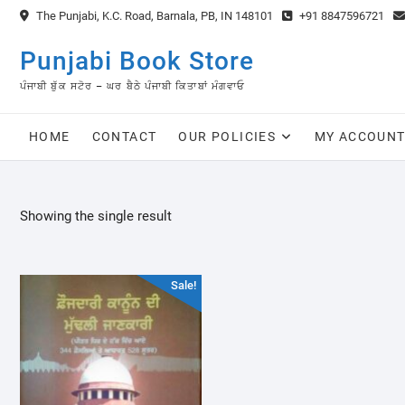
Skip
The Punjabi, K.C. Road, Barnala, PB, IN 148101
+91 8847596721
to
content
Punjabi Book Store
ਪੰਜਾਬੀ ਬੁੱਕ ਸਟੋਰ – ਘਰ ਬੈਠੇ ਪੰਜਾਬੀ ਕਿਤਾਬਾਂ ਮੰਗਵਾਓ
HOME
CONTACT
OUR POLICIES
MY ACCOUN
Showing the single result
Sale!